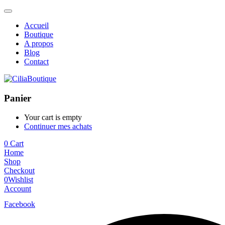
Accueil
Boutique
A propos
Blog
Contact
Panier
Your cart is empty
Continuer mes achats
0
Cart
Home
Shop
Checkout
0
Wishlist
Account
Facebook