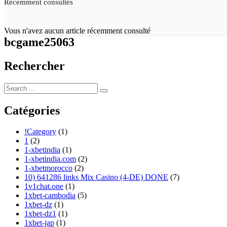
Récemment consultés
Vous n'avez aucun article récemment consulté
bcgame25063
Rechercher
Catégories
!Category
(1)
1
(2)
1-xbetindia
(1)
1-xbetindia.com
(2)
1-xbetmorocco
(2)
10) 641286 links Mix Casino (4-DE) DONE
(7)
1v1chat.one
(1)
1xbet-cambodia
(5)
1xbet-dz
(1)
1xbet-dz1
(1)
1xbet-jap
(1)