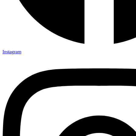
Instagram