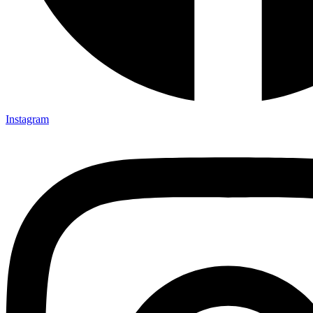
Instagram