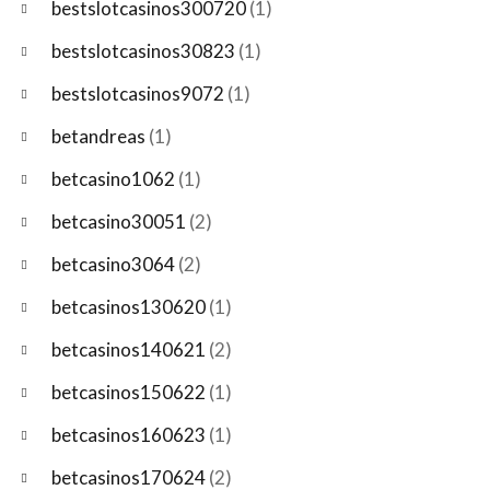
bestslotcasinos300720
(1)
bestslotcasinos30823
(1)
bestslotcasinos9072
(1)
betandreas
(1)
betcasino1062
(1)
betcasino30051
(2)
betcasino3064
(2)
betcasinos130620
(1)
betcasinos140621
(2)
betcasinos150622
(1)
betcasinos160623
(1)
betcasinos170624
(2)