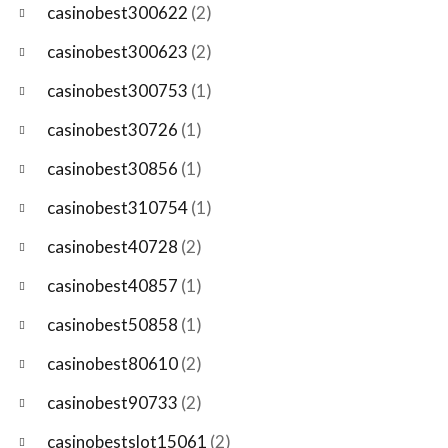
casinobest300622
(2)
casinobest300623
(2)
casinobest300753
(1)
casinobest30726
(1)
casinobest30856
(1)
casinobest310754
(1)
casinobest40728
(2)
casinobest40857
(1)
casinobest50858
(1)
casinobest80610
(2)
casinobest90733
(2)
casinobestslot15061
(2)