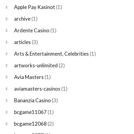
Apple Pay Kasinot
(1)
archive
(1)
Ardente Casino
(1)
articles
(3)
Arts & Entertainment, Celebrities
(1)
artworks-unlimited
(2)
Avia Masters
(1)
aviamasters-casinos
(1)
Bananzia Casino
(3)
bcgame11067
(1)
bcgame12068
(2)