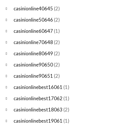
casinionline40645
(2)
casinionline50646
(2)
casinionline60647
(1)
casinionline70648
(2)
casinionline80649
(2)
casinionline90650
(2)
casinionline90651
(2)
casinionlinebest16061
(1)
casinionlinebest17062
(1)
casinionlinebest18063
(2)
casinionlinebest19061
(1)