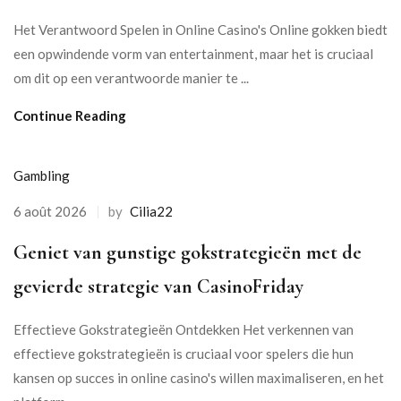
Het Verantwoord Spelen in Online Casino's Online gokken biedt
een opwindende vorm van entertainment, maar het is cruciaal
om dit op een verantwoorde manier te ...
Continue Reading
Gambling
6 août 2026
by
Cilia22
Geniet van gunstige gokstrategieën met de
gevierde strategie van CasinoFriday
Effectieve Gokstrategieën Ontdekken Het verkennen van
effectieve gokstrategieën is cruciaal voor spelers die hun
kansen op succes in online casino's willen maximaliseren, en het