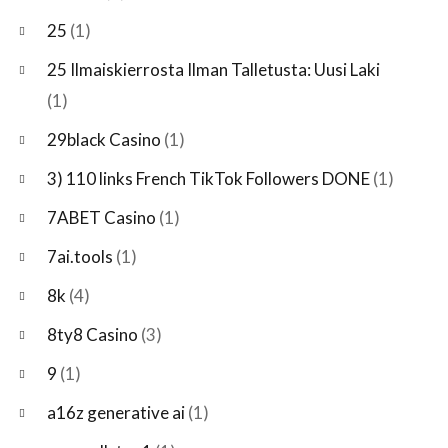
25
(1)
25 Ilmaiskierrosta Ilman Talletusta: Uusi Laki
(1)
29black Casino
(1)
3) 110 links French TikTok Followers DONE
(1)
7ABET Casino
(1)
7ai.tools
(1)
8k
(4)
8ty8 Casino
(3)
9
(1)
a16z generative ai
(1)