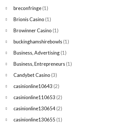
breconfringe
(1)
Brionis Casino
(1)
Browinner Casino
(1)
buckinghamshirebowls
(1)
Business, Advertising
(1)
Business, Entrepreneurs
(1)
Candybet Casino
(3)
casinionline10643
(2)
casinionline110653
(2)
casinionline130654
(2)
casinionline130655
(1)