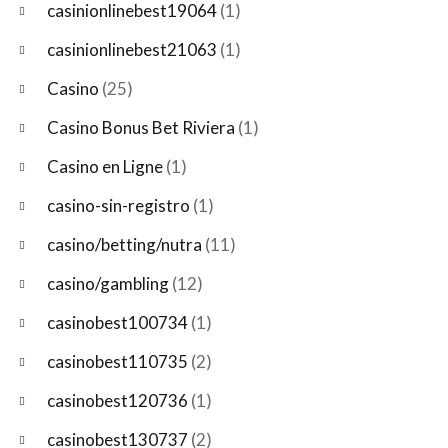
casinionlinebest19064
(1)
casinionlinebest21063
(1)
Casino
(25)
Casino Bonus Bet Riviera
(1)
Casino en Ligne
(1)
casino-sin-registro
(1)
casino/betting/nutra
(11)
casino/gambling
(12)
casinobest100734
(1)
casinobest110735
(2)
casinobest120736
(1)
casinobest130737
(2)