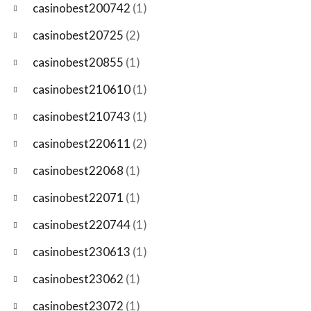
casinobest200742
(1)
casinobest20725
(2)
casinobest20855
(1)
casinobest210610
(1)
casinobest210743
(1)
casinobest220611
(2)
casinobest22068
(1)
casinobest22071
(1)
casinobest220744
(1)
casinobest230613
(1)
casinobest23062
(1)
casinobest23072
(1)