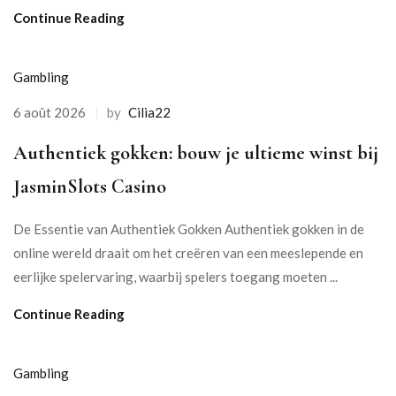
Continue Reading
Gambling
6 août 2026
by
Cilia22
Authentiek gokken: bouw je ultieme winst bij
JasminSlots Casino
De Essentie van Authentiek Gokken Authentiek gokken in de
online wereld draait om het creëren van een meeslepende en
eerlijke spelervaring, waarbij spelers toegang moeten ...
Continue Reading
Gambling