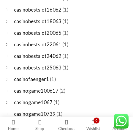
casinobestslot16062
(1)
casinobestslot18063
(1)
casinobestslot20065
(1)
casinobestslot22061
(1)
casinobestslot24062
(1)
casinobestslot25063
(1)
casinofaenger1
(1)
casinogame100617
(2)
casinogame1067
(1)
casinogame10739
(1)
0
casinogame110618
(1)
Home
Shop
Checkout
Wishlist
Account