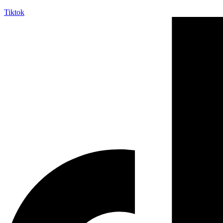
Tiktok