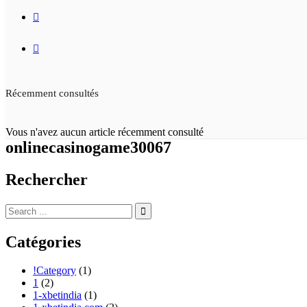
Récemment consultés
Vous n'avez aucun article récemment consulté
onlinecasinogame30067
Rechercher
Catégories
!Category
(1)
1
(2)
1-xbetindia
(1)