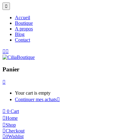
Accueil
Boutique
A propos
Blog
Contact
Panier
Your cart is empty
Continuer mes achats
0
Cart
Home
Shop
Checkout
0
Wishlist