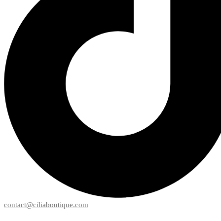
contact@ciliaboutique.com