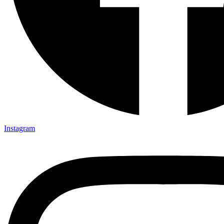
Instagram