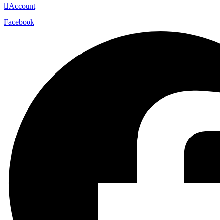
Account
Facebook