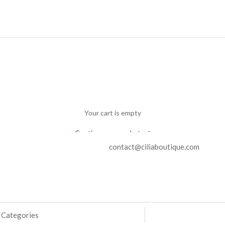
Your cart is empty
Continuer mes achats
contact@ciliaboutique.com