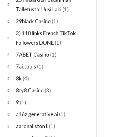
Talletusta: Uusi Laki
(1)
29black Casino
(1)
3) 110 links French TikTok
Followers DONE
(1)
7ABET Casino
(1)
7ai.tools
(1)
8k
(4)
8ty8 Casino
(3)
9
(1)
a16z generative ai
(1)
aaronallston1
(1)