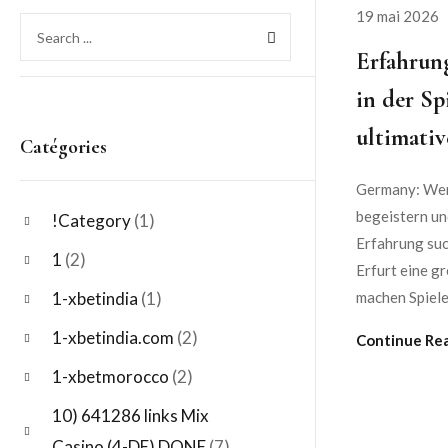
19 mai 2026
Erfahrun
in der Sp
ultimativ
Catégories
Germany: Wenn
begeistern un
!Category
(1)
Erfahrung suc
1
(2)
Erfurt eine g
1-xbetindia
(1)
machen Spieler 
1-xbetindia.com
(2)
Continue Re
1-xbetmorocco
(2)
10) 641286 links Mix
Casino (4-DE) DONE
(7)