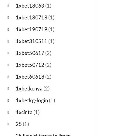
1xbet18063
(1)
1xbet180718
(1)
1xbet190719
(1)
1xbet310511
(1)
1xbet50617
(2)
1xbet50712
(2)
1xbet60618
(2)
1xbetkenya
(2)
1xbetkg-login
(1)
1xcinta
(1)
25
(1)
25 Ilmaiskierrosta Ilman