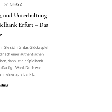
by
Cilia22
g und Unterhaltung
ielbank Erfurt – Das
e
 Sie sich für das Glücksspiel
d nach einer authentischen
hen, dann ist die Spielbank
roßartige Wahl. Doch was
in einer Spielbank [...]
ading