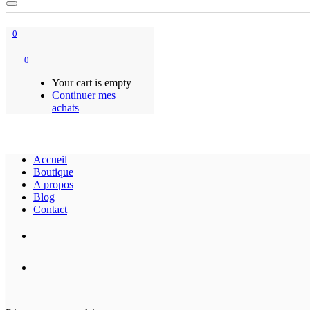
0
0
Your cart is empty
Continuer mes
achats
Accueil
Boutique
A propos
Blog
Contact