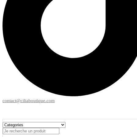
contact@ciliaboutique.com