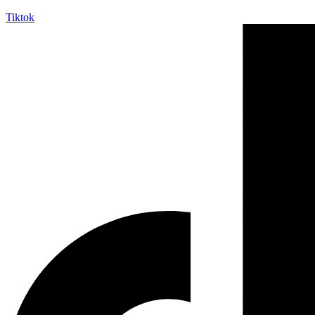
Tiktok